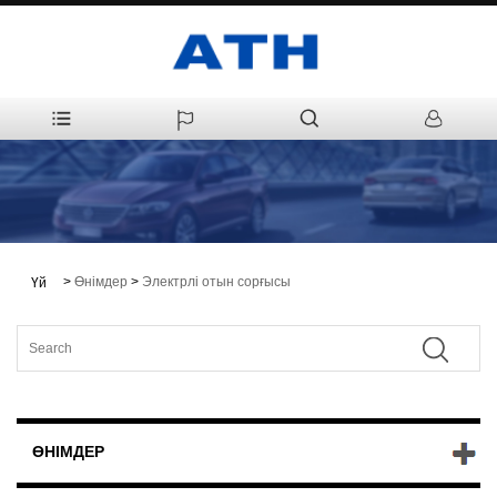
>
Өнімдер
>
Электрлі отын сорғысы
Үй
ӨНІМДЕР