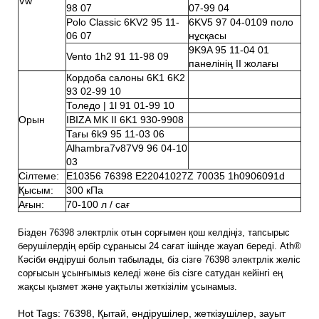
Vw
98 07
07-99 04
Polo Classic 6KV2 95 11-
6KV5 97 04-0109 поло
06 07
нұсқасы
9K9A 95 11-04 01
Vento 1h2 91 11-98 09
панелінің II жолағы
Кордоба салоны 6K1 6K2
93 02-99 10
Толедо | 1l 91 01-99 10
Орын
IBIZA MK II 6K1 930-9908
Тағы 6k9 95 11-03 06
Alhambra7v87V9 96 04-10
03
Сілтеме:
E10356 76398 E22041027Z 70035 1h0906091d
Қысым:
300 кПа
Ағын:
70-100 л / сағ
Бізден 76398 электрлік отын сорғымен қош келдіңіз, тапсырыс
берушілердің әрбір сұранысы 24 сағат ішінде жауап береді. Ath®
Кәсіби өндіруші болып табылады, біз сізге 76398 электрлік желіс
сорғысын ұсынғымыз келеді және біз сізге сатудан кейінгі ең
жақсы қызмет және уақтылы жеткізілім ұсынамыз.
Hot Tags: 76398, Қытай, өндірушілер, жеткізушілер, зауыт