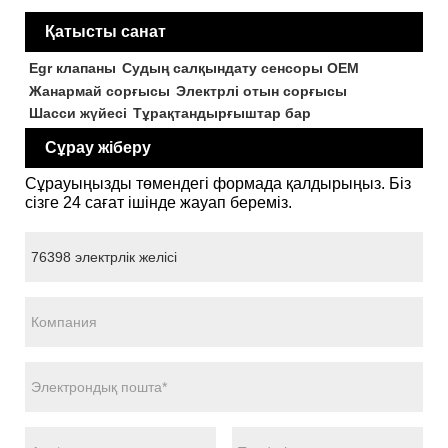
Қатысты санат
Egr клапаны
Судың салқындату сенсоры OEM
Жанармай сорғысы
Электрлі отын сорғысы
Шасси жүйесі
Тұрақтандырғыштар бар
Сұрау жіберу
Сұрауыңызды төмендегі формада қалдырыңыз. Біз
сізге 24 сағат ішінде жауап береміз.