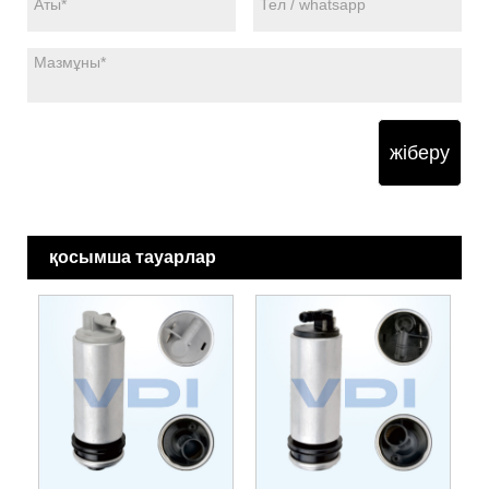
жіберу
қосымша тауарлар