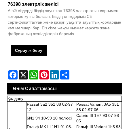
76398 электрлік желісі
Ath® сіздерді біздің зауыттан 76398 электр отын сорғымен
көтерме құтты болсын. Біздің өнімдеріміз CE
сертификатталған және қазіргі уақытта зауыттық қорлардың
көп мөлшері бар. Біз сізге жақсы қызмет көрсету және
фабриканың жеңілдіктерін береміз.
Сұрау жіберу
Facebook
X
WhatsApp
Pinterest
LinkedIn
Share
Өнім Сипаттамасы
Қолдану:
Passat 3a2 351 88 02-97
Passat Variant 3A5 351
12
88 02-97 06
Cabrio III 1E7 93 07-98
6N1 94 10-99 10 полюсі
05
Гольф MK III 1H1 91 08-
Гольф III Variant 1h5 93