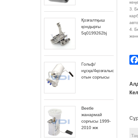
кең
3. 
кар
Қозғалтқыш
авт
қондырғы
4. Б
5q0199262bj
және
Гольф/
нұсқа/4қозғалыс
отын сорғысы
Ал
Кел
Beetle
жанармай
Сұр
сорғысы 1999-
2010 жж