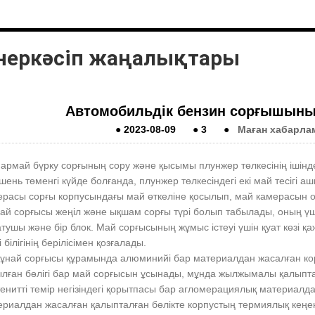
неркәсіп жаңалықтары
Автомобильдік бензин сорғышыны
●
2023-08-09
●
3
●
Маған хабарла
армай бүрку сорғының сору және қысымы плунжер төлкесінің ішінде
ень төменгі күйде болғанда, плунжер төлкесіндегі екі май тесігі 
ерасы сорғы корпусындағы май өткеліне қосылып, май камерасын 
ай сорғысы жеңіл және ықшам сорғы түрі болып табылады, оның үш не
тушы және бір блок. Май сорғысының жұмыс істеуі үшін қуат көзі қаж
і білігінің берілісімен қозғалады.
Мұнай сорғысы құрамында алюминийі бар материалдан жасалған к
ылған бөлігі бар май сорғысын ұсынады, мұнда жылжымалы қалыпта
енитті темір негізіндегі қорытпасы бар агломерациялық материалд
ериалдан жасалған қалыпталған бөлікте корпустың термиялық кең