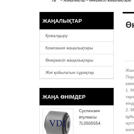
>
Жаңалықтар
>
Өнеркәсіп жаңалықтары
Үй
ЖАҢАЛЫҚТАР
Ө
Қожалдыру
Компания жаңалықтары
Өнеркәсіп жаңалықтары
Жан
Жиі қойылатын сұрақтар
Порш
кам
1. М
ЖАҢА ӨНІМДЕР
тара
иінд
2. 
Суспензия
құй
втулкасы
ауст
7L0505554
мат