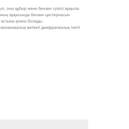
п, оны құбыр және бензин сүзгісі арқылы
ының арқасында бензин цистернасын
 астына қоюға болады.
ы: механикалық жетекті диафрагмалық типті