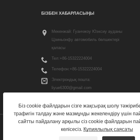
БІЗБЕН ХАБАРЛАСЫҢЫ
Мекенжай: Гуанчжоу Юэксиу ауданы
Цзиньонфу автомобиль бөлшектері
қаласы
Тел:
+86-15322224004
Телефон:
+86-15322224004
Электрондық пошта:
liyue6300@gmail.com
Біз cookie файлдарын сізге жақсырақ шолу тәжірибе
трафигін талдау және мазмұнды жекелендіру үшін п
сайтты пайдалану арқылы сіз cookie файлдарын п
келісесіз.
Құпиялылық саясаты
ҮЙ
БІЗ ТУРАЛЫ
ӨНІМДЕР
ЖАҢАЛЫҚТ