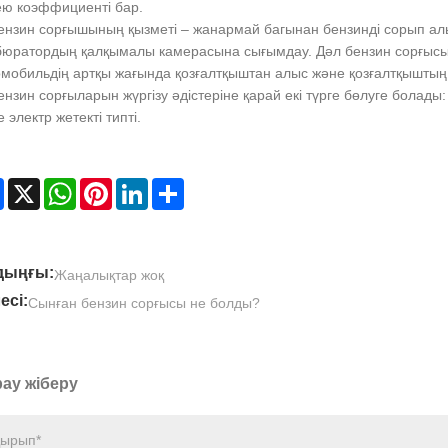
ею коэффициенті бар.
Бензин сорғышының қызметі – жанармай багынан бензинді сорып алы
бюратордың қалқымалы камерасына сығымдау. Дәл бензин сорғыс
омобильдің артқы жағында қозғалтқыштан алыс және қозғалтқыштың
ензин сорғыларын жүргізу әдістеріне қарай екі түрге бөлуге болад
 электр жетекті типті.
Facebook
X
WhatsApp
Pinterest
LinkedIn
Share
дыңғы:
Жаңалықтар жоқ
есі:
Сынған бензин сорғысы не болды?
ау жіберу