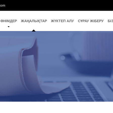
com
ӨНІМДЕР
ЖАҢАЛЫҚТАР
ЖҮКТЕП АЛУ
СҰРАУ ЖІБЕРУ
БІ