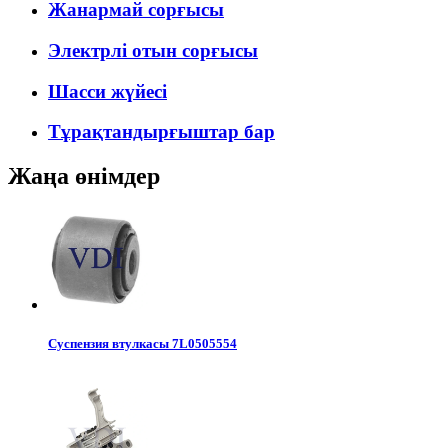
Жанармай сорғысы
Электрлі отын сорғысы
Шасси жүйесі
Тұрақтандырғыштар бар
Жаңа өнімдер
Суспензия втулкасы 7L0505554