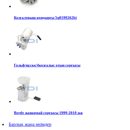
Қозғалтқыш қондырғы 5q0199262bj
Гольф/нұсқа/4қозғалыс отын сорғысы
Beetle жанармай сорғысы 1999-2010 жж
Барлық жаңа өнімдер