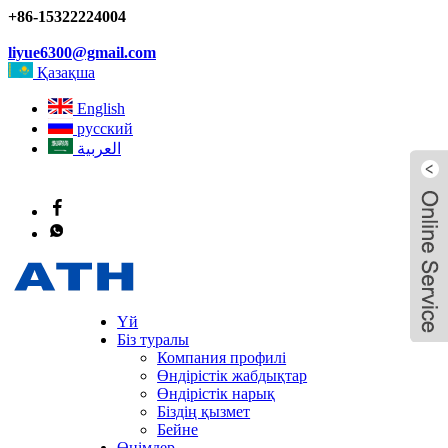
+86-15322224004
liyue6300@gmail.com
Қазақша
English
русский
العربية
Үй
Біз туралы
Компания профилі
Өндірістік жабдықтар
Өндірістік нарық
Біздің қызмет
Бейне
Өнімдер