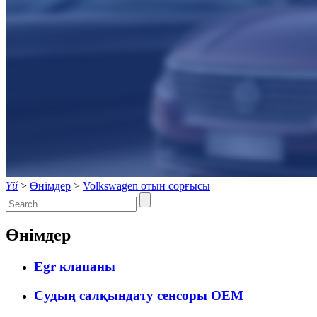
Үй
>
Өнімдер
>
Volkswagen отын сорғысы
Өнімдер
Egr клапаны
Судың салқындату сенсоры OEM